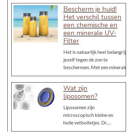
Bescherm je huid!
Het verschil tussen
een chemische en
een minerale UV-
Filter
Het is natuurlijk heel belangrijk
jezelf tegen de zon te
beschermen. Met een minerale
filter of chemische filter doe je
Minerale filters
dat. Ik leg in deze blog uit wat de
Wat zijn
verschillen en overeenkomsten
Minerale filters werken
liposomen?
zijn tussen deze filters, wat de
door een barrière te vormen
voor- en nadelen zijn en welke
Liposomen zijn
op je huid die UV-stralen
filter je het beste kunt
microscopisch kleine en
reflecteert of verstrooit
Chemische UV-filters
gebruiken.
holle vetbolletjes. Dr.
voordat ze je huid kunnen
Baumann gebruikt
bereiken.
Chemische UV-filters